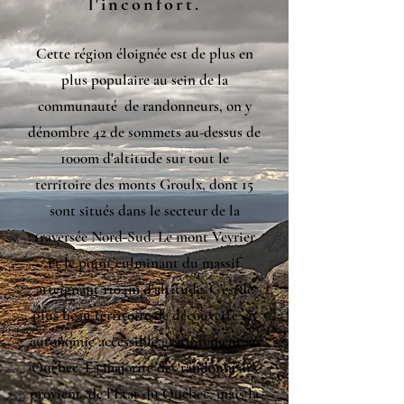
l'inconfort.
Cette région éloignée est de plus en
plus populaire au sein de la
communauté de randonneurs, on y
dénombre 42 de sommets au-dessus de
1000m d'altitude sur tout le
territoire des monts Groulx, dont 15
sont situés dans le secteur de la
traversée Nord-Sud. Le mont Veyrier
et le point culminant du massif
atteignant 1104m d'altitude. C'est le
plus beau territoire de découverte en
autonomie accessible gratuitement au
Québec. La majorité des randonneurs
provient de l'État du Québec, mais la