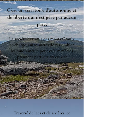
C'est un territoire d'autonomie et
de liberté qui n'est géré par aucun
parc.
La société des amis des monts Groulx
se charge, entre autres de rassembler
les randonneurs pour qu'eux-mêmes
prennent part aux travaux et
nettoyages des sentiers par l'entremise
des grandes Corvées qui se tiennent
annuellement. Les sentiers ont été
ouverts en 1986.
Traversé de lacs et de rivières, ce