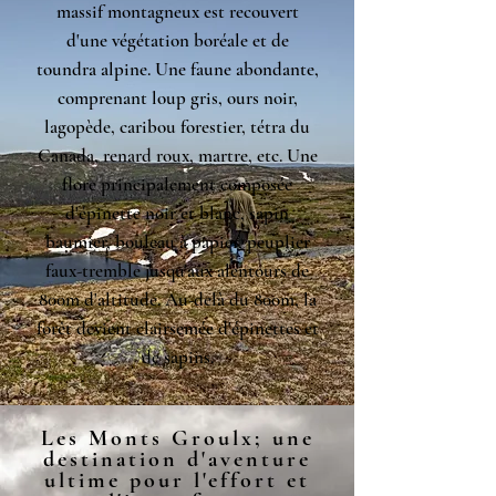
massif montagneux est recouvert
d'une végétation boréale et de
toundra alpine. Une faune abondante,
comprenant loup gris, ours noir,
lagopède, caribou forestier, tétra du
Canada, renard roux, martre, etc. Une
flore principalement composée
d'épinette noir et blanc, sapin
baumier, bouleau à papier, peuplier
faux-tremble jusqu'aux alentours de
800m d'altitude. Au-delà du 800m, la
forêt devient clairsemée d'épinettes et
de sapins.
Les Monts Groulx; une
destination d'aventure
ultime pour l'effort et