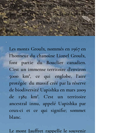
région reçoit souvent la visite d'autres
provinces et pays tels les États-Unis et
l'Ontario.
Les monts Groulx, nommés en 1967 en
l'honneur du chanoine Lionel Groulx,
font partie du Bouclier canadien.
C'est un immense territoire d'environ
5000 km², ce qui englobe, l'aire
protégée du massif créé par la réserve
de biodiversité Uapishka en mars 2009
de 1382 km². C'est un territoire
ancestral innu, appelé Uapishka par
ceux-ci et ce qui signifie; sommet
blanc.
Le mont Jauffret rappelle le souvenir